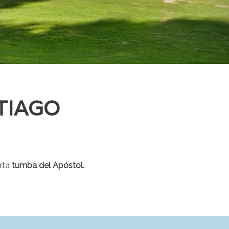
TIAGO
erta
tumba del Apóstol
.