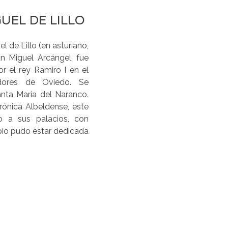
UEL DE LILLO
l de Lillo (en asturiano,
n Miguel Arcángel, fue
r el rey Ramiro I en el
dores de Oviedo. Se
nta María del Naranco.
rónica Albeldense, este
o a sus palacios, con
cipio pudo estar dedicada