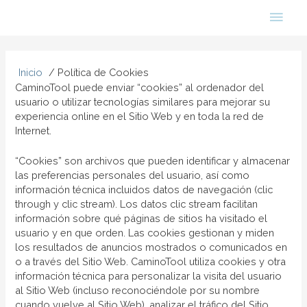
Ir
Men
al
contenido
princ
Inicio
Política de Cookies
CaminoTool puede enviar “cookies” al ordenador del
usuario o utilizar tecnologías similares para mejorar su
experiencia online en el Sitio Web y en toda la red de
Internet.
“Cookies” son archivos que pueden identificar y almacenar
las preferencias personales del usuario, así como
información técnica incluidos datos de navegación (clic
through y clic stream). Los datos clic stream facilitan
información sobre qué páginas de sitios ha visitado el
usuario y en que orden. Las cookies gestionan y miden
los resultados de anuncios mostrados o comunicados en
o a través del Sitio Web. CaminoTool utiliza cookies y otra
información técnica para personalizar la visita del usuario
al Sitio Web (incluso reconociéndole por su nombre
cuando vuelve al Sitio Web), analizar el tráfico del Sitio