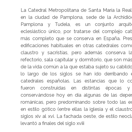
La Catedral Metropolitana de Santa María la Real
en la ciudad de Pamplona, sede de la Archidió
Pamplona y Tudela, es un conjunto arquite
eclesiástico único, por tratarse del complejo cat
más completo que se conserva en España. Pres
edificaciones habituales en otras catedrales como
claustro y sacristías, pero además conserva la c
refectorio, sala capitular y dormitorio, que son má
de la vida común a la que estaba sujeto su cabild
lo largo de los siglos se han ido derribando 
catedrales españolas. Las estancias que lo co
fueron construidas en distintas épocas y e
conservándose hoy en día algunas de las depe
románicas, pero predominando sobre todo las ed
en estilo gótico (entre ellas la iglesia y el claustr
siglos xiv al xvi. La fachada oeste, de estilo neocl
levantó a finales del siglo xviii