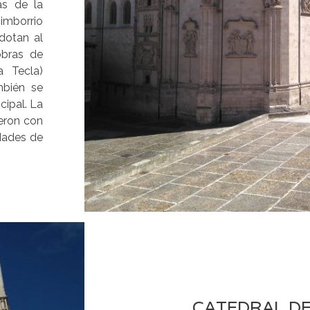
as de la
cimborrio
dotan al
obras de
a Tecla)
mbién se
cipal. La
ieron con
idades de
CATEDRAL D