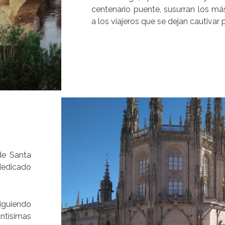
centenario puente, susurran los má
a los viajeros que se dejan cautivar
 de Santa
 dedicado
guiendo
tísimas