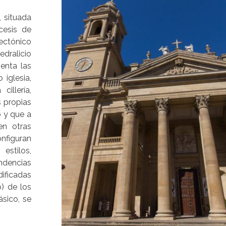
, situada
cesis de
ctónico
edralicio
enta las
 iglesia,
illería,
s propias
o y que a
en otras
nfiguran
stilos,
ndencias
ificadas
o) de los
ásico, se